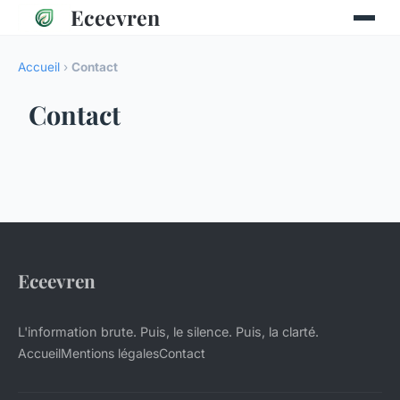
Eceevren
Accueil
›
Contact
Contact
Eceevren
L'information brute. Puis, le silence. Puis, la clarté.
Accueil
Mentions légales
Contact