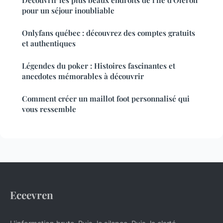
pour un séjour inoubliable
Onlyfans québec : découvrez des comptes gratuits
et authentiques
Légendes du poker : Histoires fascinantes et
anecdotes mémorables à découvrir
Comment créer un maillot foot personnalisé qui
vous ressemble
Eceevren