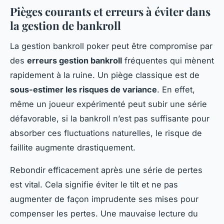
Pièges courants et erreurs à éviter dans
la gestion de bankroll
La gestion bankroll poker peut être compromise par
des
erreurs gestion bankroll
fréquentes qui mènent
rapidement à la ruine. Un piège classique est de
sous-estimer les risques de variance
. En effet,
même un joueur expérimenté peut subir une série
défavorable, si la bankroll n’est pas suffisante pour
absorber ces fluctuations naturelles, le risque de
faillite augmente drastiquement.
Rebondir efficacement après une série de pertes
est vital. Cela signifie éviter le tilt et ne pas
augmenter de façon imprudente ses mises pour
compenser les pertes. Une mauvaise lecture du