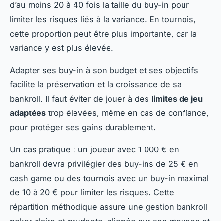
d’au moins 20 à 40 fois la taille du buy-in pour
limiter les risques liés à la variance. En tournois,
cette proportion peut être plus importante, car la
variance y est plus élevée.
Adapter ses buy-in à son budget et ses objectifs
facilite la préservation et la croissance de sa
bankroll. Il faut éviter de jouer à des
limites de jeu
adaptées
trop élevées, même en cas de confiance,
pour protéger ses gains durablement.
Un cas pratique : un joueur avec 1 000 € en
bankroll devra privilégier des buy-ins de 25 € en
cash game ou des tournois avec un buy-in maximal
de 10 à 20 € pour limiter les risques. Cette
répartition méthodique assure une gestion bankroll