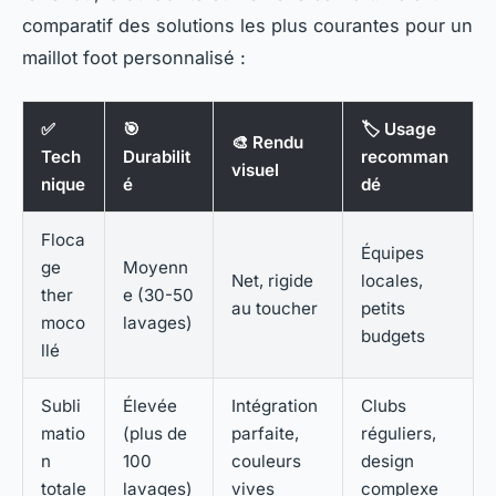
comparatif des solutions les plus courantes pour un
maillot foot personnalisé
:
✅
🎯
🏷️ Usage
🎨 Rendu
Tech
Durabilit
recomman
visuel
nique
é
dé
Floca
Équipes
ge
Moyenn
Net, rigide
locales,
ther
e (30-50
au toucher
petits
moco
lavages)
budgets
llé
Subli
Élevée
Intégration
Clubs
matio
(plus de
parfaite,
réguliers,
n
100
couleurs
design
totale
lavages)
vives
complexe