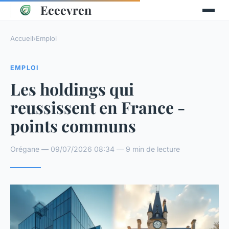
Eceevren
Accueil
›
Emploi
EMPLOI
Les holdings qui
reussissent en France -
points communs
Orégane — 09/07/2026 08:34 — 9 min de lecture